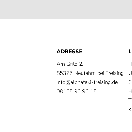
ADRESSE
L
Am Gfild 2,
85375 Neufahrn bei Freising
Ü
info@alphataxi-freising.de
S
08165 90 90 15
H
T
K